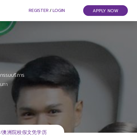
REGISTER
/
LOGIN
APPLY NOW
หกรรมบริการ
ันทา
成绩单!澳洲院校假文凭学历