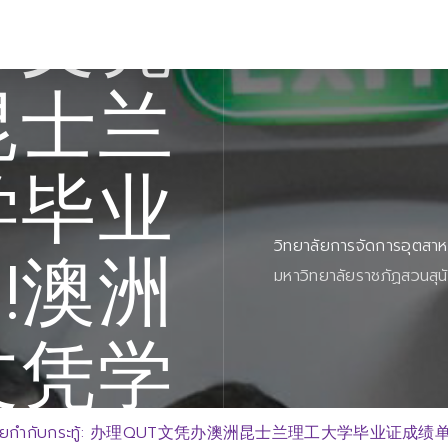
T文凭
昆士兰
学毕业
วิทยาลัยการจัดการอุตสา
!澳洲
มหาวิทยาลัยราชภัฏสวนสุน
文凭学
้ายกำกับกระทู้: 办理QUT文凭办澳洲昆士兰理工大学毕业证