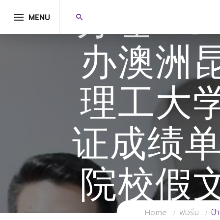
办理QU
MENU
办澳洲
理工大
证成绩单
院校假
Home
ฟอรั่ม
ป