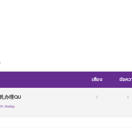
历
)
เสียง
ข้อคว
明,办理QU
1
1
th Nodejs