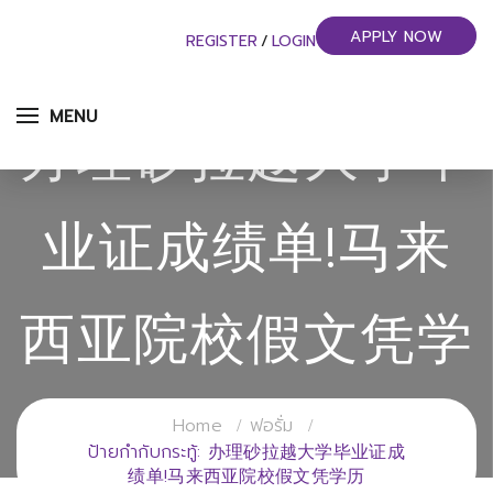
APPLY NOW
REGISTER
/
LOGIN
MENU
办理砂拉越大学毕
业证成绩单!马来
西亚院校假文凭学
历
Home
ฟอรั่ม
ป้ายกำกับกระทู้: 办理砂拉越大学毕业证成
绩单!马来西亚院校假文凭学历
วิทยาลัยการจัดการอุตสาหกรรมบริการ