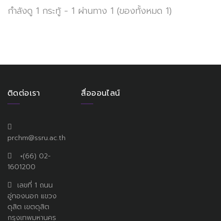
กำลังดู 1 กระทู้ - 1 ผ่านทาง 1 (ของทั้งหมด 1)
ติดต่อเรา
สื่อออนไลน์
prchm@ssru.ac.th
+(66) 02-
1601200
เลขที่ 1 ถนน
อู่ทองนอก แขวง
ดุสิต เขตดุสิต
กรุงเทพมหานคร