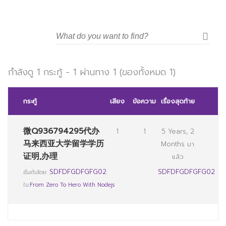
มหาวิทยาลัยราชภัฏสวนสุนันทา
กำลังดู 1 กระทู้ - 1 ผ่านทาง 1 (ของทั้งหมด 1)
กระทู้
เสียง
ข้อความ
เรื่องสุดท้าย
微Q936794295代办
1
1
5 Years, 2
马来西亚大学留学学历
Months มา
证明,办理
แล้ว
SDFDFGDFGFG02
SDFDFGDFGFG02
เริ่มต้นโดย:
ใน:
From Zero To Hero With Nodejs