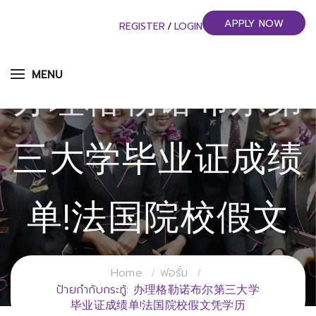
APPLY NOW
REGISTER
/
LOGIN
MENU
办理格勒诺布尔第
三大学毕业证成绩
单!法国院校假文
凭学历
Home
ฟอรั่ม
ป้ายกำกับกระทู้: 办理格勒诺布尔第三大学
毕业证成绩单!法国院校假文凭学历
วิทยาลัยการจัดการอุตสาหกรรมบริการ