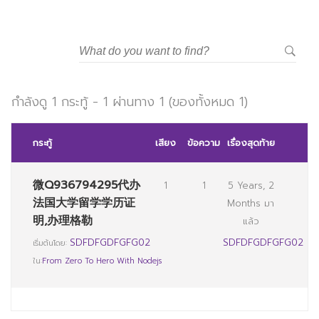
มหาวิทยาลัยราชภัฏสวนสุนันทา
กำลังดู 1 กระทู้ - 1 ผ่านทาง 1 (ของทั้งหมด 1)
กระทู้
เสียง
ข้อความ
เรื่องสุดท้าย
微Q936794295代办
1
1
5 Years, 2
法国大学留学学历证
Months มา
明,办理格勒
แล้ว
SDFDFGDFGFG02
SDFDFGDFGFG02
เริ่มต้นโดย:
ใน:
From Zero To Hero With Nodejs