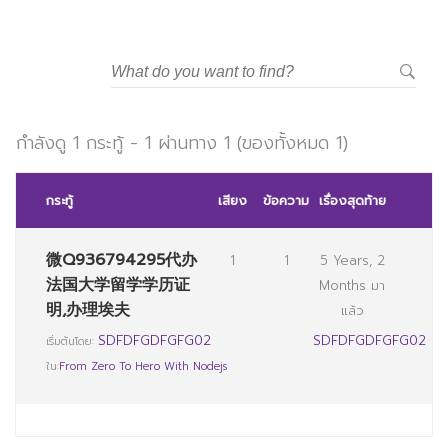
กำลังดู 1 กระทู้ - 1 ผ่านทาง 1 (ของทั้งหมด 1)
กระทู้
เสียง
ข้อความ
เรื่องสุดท้าย
微Q936794295代办
1
1
5 Years, 2
法国大学留学学历证
Months มา
明,办理埃夫
แล้ว
SDFDFGDFGFG02
SDFDFGDFGFG02
เริ่มต้นโดย:
ใน:
From Zero To Hero With Nodejs