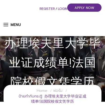
APPLY NOW
REGISTER
/
LOGIN
MENU
办理埃夫里大学毕
业证成绩单!法国
院校假文凭学历
Home
ฟอรั่ม
วิทยาลัยการจัดการอุตสาหกรรมบริการ
ป้ายกำกับกระทู้: 办理埃夫里大学毕业证成
绩单!法国院校假文凭学历
มหาวิทยาลัยราชภัฏสวนสุนันทา