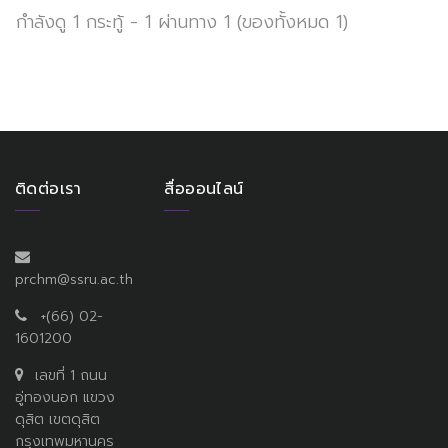
กำลังดู 1 กระทู้ - 1 ผ่านทาง 1 (ของทั้งหมด 1)
ติดต่อเรา
สื่อออนไลน์
prchm@ssru.ac.th
+(66) 02-
1601200
เลขที่ 1 ถนน
อู่ทองนอก แขวง
ดุสิต เขตดุสิต
กรุงเทพมหานคร