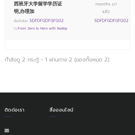
西班牙大学留学学历证
months มา
明,办理加
แล้ว
SDFDFGDFGFG02
SDFDFGDFGFG02
เริ่มต้นโดย:
ใน:
From Zero to Hero with Nodejs
กำลังดู 2 กระทู้ - 1 ผ่านทาง 2 (ของทั้งหมด 2)
ติดต่อเรา
สื่อออนไลน์