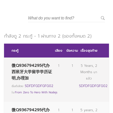
มหาวิทยาลัยราชภัฏสวนสุนันทา
กำลังดู 2 กระทู้ - 1 ผ่านทาง 2 (ของทั้งหมด 2)
กระทู้
เสียง
ข้อความ
เรื่องสุดท้าย
微Q936794295代办
1
1
5 Years, 2
西班牙大学留学学历证
Months มา
明,办理加
แล้ว
SDFDFGDFGFG02
SDFDFGDFGFG02
เริ่มต้นโดย:
ใน:
From Zero To Hero With Nodejs
微Q936794295代办
1
1
5 years, 2