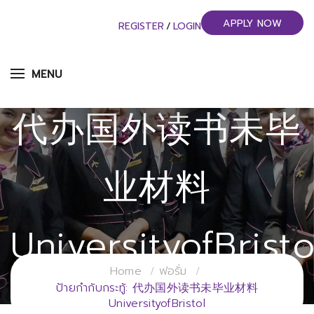
APPLY NOW
REGISTER
/
LOGIN
MENU
代办国外读书未毕
业材料
UniversityofBristo
Home
ฟอรั่ม
วิทยาลัยการจัดการอุตสาหกรรมบริการ
ป้ายกำกับกระทู้: 代办国外读书未毕业材料
UniversityofBristol
มหาวิทยาลัยราชภัฏสวนสุนันทา