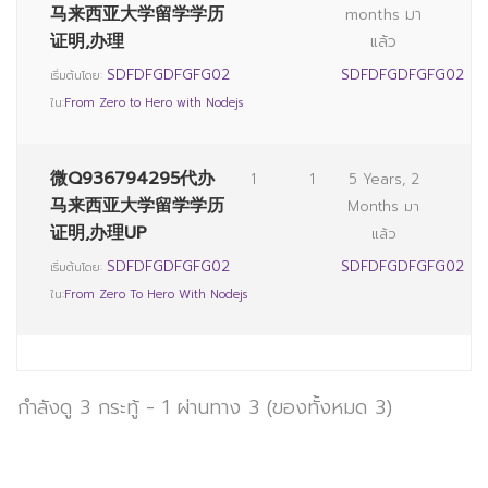
马来西亚大学留学学历
months มา
证明,办理
แล้ว
SDFDFGDFGFG02
SDFDFGDFGFG02
เริ่มต้นโดย:
ใน:
From Zero to Hero with Nodejs
微Q936794295代办
1
1
5 Years, 2
马来西亚大学留学学历
Months มา
证明,办理UP
แล้ว
SDFDFGDFGFG02
SDFDFGDFGFG02
เริ่มต้นโดย:
ใน:
From Zero To Hero With Nodejs
กำลังดู 3 กระทู้ - 1 ผ่านทาง 3 (ของทั้งหมด 3)