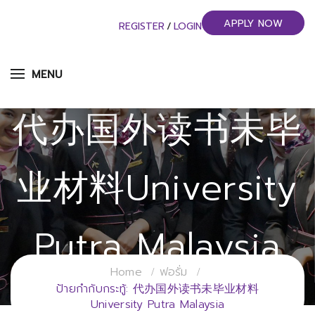
APPLY NOW
REGISTER
/
LOGIN
MENU
代办国外读书未毕
业材料University
Putra Malaysia
Home
ฟอรั่ม
วิทยาลัยการจัดการอุตสาหกรรมบริการ
ป้ายกำกับกระทู้: 代办国外读书未毕业材料
University Putra Malaysia
มหาวิทยาลัยราชภัฏสวนสุนันทา