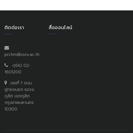
ติดต่อเรา
สื่อออนไลน์
prchm@ssru.ac.th
+(66) 02-
1601200
เลขที่ 1 ถนน
อู่ทองนอก แขวง
ดุสิต เขตดุสิต
กรุงเทพมหานคร
10300