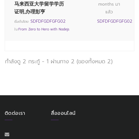
马来西亚大学留学学历
months มา
证明,办理彭亨
แล้ว
SDFDFGDFGFG02
SDFDFGDFGFG02
เริ่มต้นโดย:
ใน:
From Zero to Hero with Nodejs
กำลังดู 2 กระทู้ - 1 ผ่านทาง 2 (ของทั้งหมด 2)
ติดต่อเรา
สื่อออนไลน์