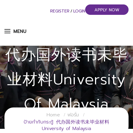
APPLY NOW
REGISTER
/
LOGIN
MENU
代办国外读书未毕
业材料University
Of Malaysia
Home
ฟอรั่ม
วิทยาลัยการจัดการอุตสาหกรรมบริการ
ป้ายกำกับกระทู้: 代办国外读书未毕业材料
University of Malaysia
มหาวิทยาลัยราชภัฏสวนสุนันทา