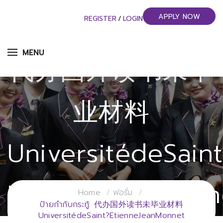
APPLY NOW
REGISTER
/
LOGIN
MENU
代办国外读书未毕
业材料
UniversitédeSain
EtienneJeanMonn
Home
ฟอรั่ม
ป้ายกำกับกระทู้: 代办国外读书未毕业材料
UniversitédeSaint?EtienneJeanMonnet
วิทยาลัยการจัดการอุตสาหกรรมบริการ