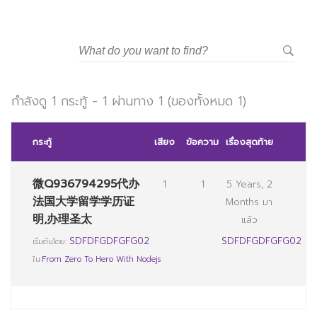
มหาวิทยาลัยราชภัฏสวนสุนันทา
กำลังดู 1 กระทู้ - 1 ผ่านทาง 1 (ของทั้งหมด 1)
กระทู้
เสียง
ข้อความ
เรื่องสุดท้าย
微Q936794295代办
1
1
5 Years, 2
法国大学留学学历证
Months มา
明,办理圣太
แล้ว
SDFDFGDFGFG02
SDFDFGDFGFG02
เริ่มต้นโดย:
ใน:
From Zero To Hero With Nodejs