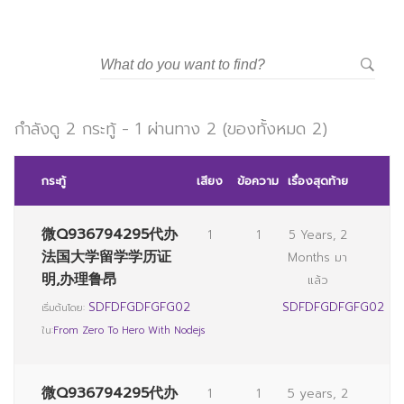
กำลังดู 2 กระทู้ - 1 ผ่านทาง 2 (ของทั้งหมด 2)
กระทู้
เสียง
ข้อความ
เรื่องสุดท้าย
微Q936794295代办
1
1
5 Years, 2
法国大学留学学历证
Months มา
明,办理鲁昂
แล้ว
SDFDFGDFGFG02
SDFDFGDFGFG02
เริ่มต้นโดย:
ใน:
From Zero To Hero With Nodejs
微Q936794295代办
1
1
5 years, 2