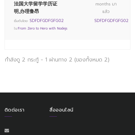
法国大学留学学历证
months มา
明,办理鲁昂
แล้ว
SDFDFGDFGFG02
SDFDFGDFGFG02
เริ่มต้นโดย:
ใน:
From Zero to Hero with Nodejs
กำลังดู 2 กระทู้ - 1 ผ่านทาง 2 (ของทั้งหมด 2)
ติดต่อเรา
สื่อออนไลน์