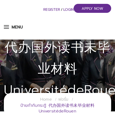
APPLY NOW
REGISTER
/
LOGIN
MENU
代办国外读书未毕
业材料
UniversitédeRou
Home
ฟอรั่ม
วิทยาลัยการจัดการอุตสาหกรรมบริการ
ป้ายกำกับกระทู้: 代办国外读书未毕业材料
UniversitédeRouen
มหาวิทยาลัยราชภัฏสวนสุนันทา