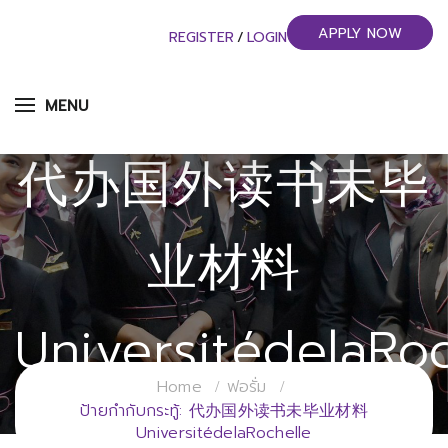
APPLY NOW
REGISTER
/
LOGIN
MENU
代办国外读书未毕
业材料
UniversitédelaRoc
Home
ฟอรั่ม
วิทยาลัยการจัดการอุตสาหกรรมบริการ
ป้ายกำกับกระทู้: 代办国外读书未毕业材料
UniversitédelaRochelle
มหาวิทยาลัยราชภัฏสวนสุนันทา