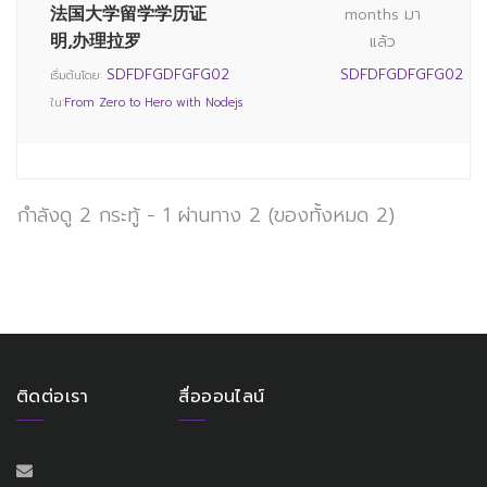
法国大学留学学历证
months มา
明,办理拉罗
แล้ว
SDFDFGDFGFG02
SDFDFGDFGFG02
เริ่มต้นโดย:
ใน:
From Zero to Hero with Nodejs
กำลังดู 2 กระทู้ - 1 ผ่านทาง 2 (ของทั้งหมด 2)
ติดต่อเรา
สื่อออนไลน์