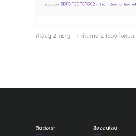
SDFDFGDFGFG02
เริ่มต้นโดย:
ใน:
From Zero to Hero wi
กำลังดู 2 กระทู้ - 1 ผ่านทาง 2 (ของทั้งหมด
ติดต่อเรา
สื่อออนไลน์