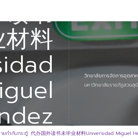
外读书
业材料
sidad
วิทยาลัยการจัดการอุตสา
iguel
มหาวิทยาลัยราชภัฏสวนสุน
ndez
ป้ายกำกับกระทู้: 代办国外读书未毕业材料Universidad Miguel He