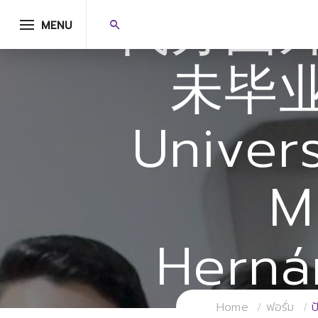
代办国
MENU
未毕
Univer
M
Herná
Home
ฟอรั่ม