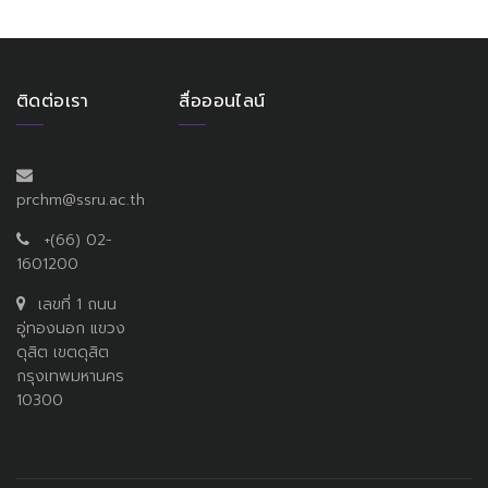
ติดต่อเรา
สื่อออนไลน์
prchm@ssru.ac.th
+(66) 02-
1601200
เลขที่ 1 ถนน
อู่ทองนอก แขวง
ดุสิต เขตดุสิต
กรุงเทพมหานคร
10300