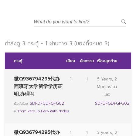
วิทยาลัยการจัดการอุตสาหกรรมบริการ
มหาวิทยาลัยราชภัฏสวนสุนันทา
กำลังดู 3 กระทู้ - 1 ผ่านทาง 3 (ของทั้งหมด 3)
กระทู้
เสียง
ข้อความ
เรื่องสุดท้าย
微Q936794295代办
1
1
5 Years, 2
西班牙大学留学学历证
Months มา
明,办理马
แล้ว
SDFDFGDFGFG02
SDFDFGDFGFG02
เริ่มต้นโดย:
ใน:
From Zero To Hero With Nodejs
微Q936794295代办
1
1
5 years, 2