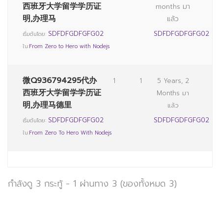
西班牙大学留学学历证
months มา
明,办理马
แล้ว
SDFDFGDFGFG02
SDFDFGDFGFG02
เริ่มต้นโดย:
ใน:
From Zero to Hero with Nodejs
微Q936794295代办
1
1
5 Years, 2
西班牙大学留学学历证
Months มา
明,办理马德里
แล้ว
SDFDFGDFGFG02
SDFDFGDFGFG02
เริ่มต้นโดย:
ใน:
From Zero To Hero With Nodejs
กำลังดู 3 กระทู้ - 1 ผ่านทาง 3 (ของทั้งหมด 3)