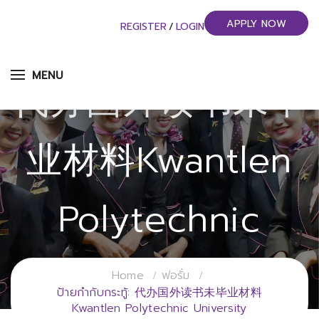
APPLY NOW
REGISTER
/
LOGIN
MENU
代办国外读书未毕
业材料Kwantlen
Polytechnic
University
Home
ฟอรั่ม
ป้ายกำกับกระทู้: 代办国外读书未毕业材料
Kwantlen Polytechnic University
วิทยาลัยการจัดการอุตสาหกรรมบริการ