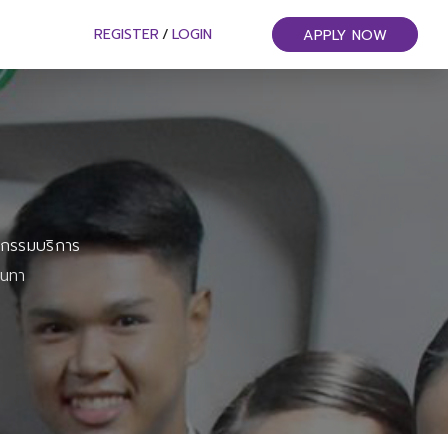
REGISTER
/
LOGIN
APPLY NOW
หกรรมบริการ
ันทา