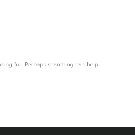
d
oking for. Perhaps searching can help.