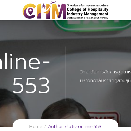
line-
วิทยาลัยการจัดการอุตสา
553
มหาวิทยาลัยราชภัฏสวนสุน
Home
Author slots-online-553