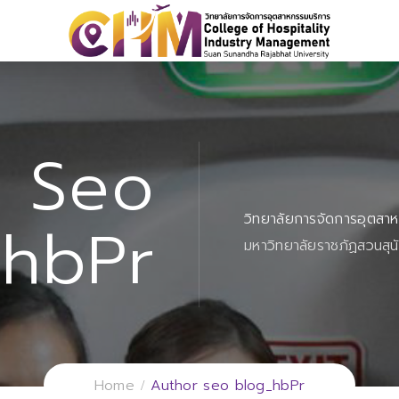
Seo
วิทยาลัยการจัดการอุตสา
_hbPr
มหาวิทยาลัยราชภัฏสวนสุน
Home
Author seo blog_hbPr