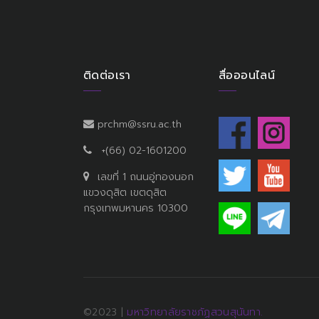
ติดต่อเรา
สื่อออนไลน์
prchm@ssru.ac.th
+(66) 02-1601200
เลขที่ 1 ถนนอู่ทองนอก
แขวงดุสิต เขตดุสิต
กรุงเทพมหานคร 10300
©2023 |
มหาวิทยาลัยราชภัฏสวนสุนันทา.