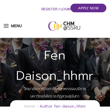
APPLY NOW
REGISTER
/
LOGIN
MENU
Fen
Daison_hhmr
วิทยาลัยการจัดการอุตสาหกรรมบริการ
มหาวิทยาลัยราชภัฏสวนสุนันทา
Home
Author fen daison_hhmr