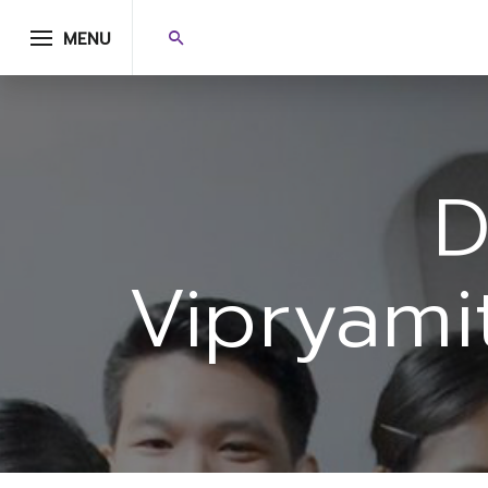
MENU
D
Vipryamit