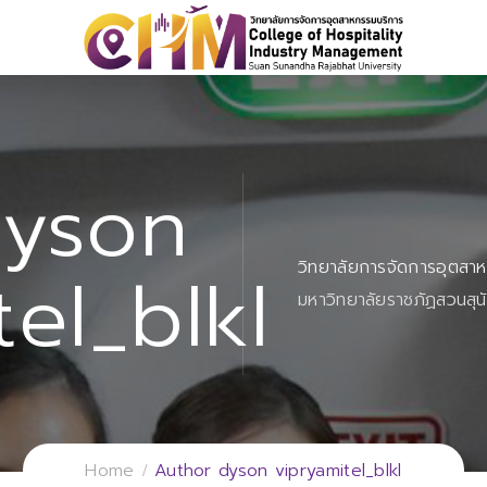
yson
วิทยาลัยการจัดการอุตสา
el_blkl
มหาวิทยาลัยราชภัฏสวนสุน
Home
Author dyson vipryamitel_blkl