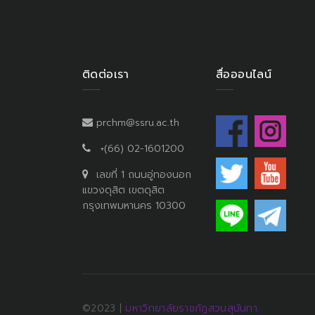
ติดต่อเรา
สื่อออนไลน์
prchm@ssru.ac.th
+(66) 02-1601200
เลขที่ 1 ถนนอู่ทองนอก
แขวงดุสิต เขตดุสิต
กรุงเทพมหานคร 10300
©2023 |
มหาวิทยาลัยราชภัฏสวนสุนันทา.