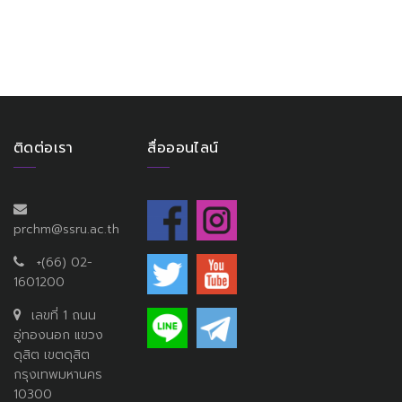
ติดต่อเรา
สื่อออนไลน์
prchm@ssru.ac.th
+(66) 02-
1601200
เลขที่ 1 ถนน
อู่ทองนอก แขวง
ดุสิต เขตดุสิต
กรุงเทพมหานคร
10300