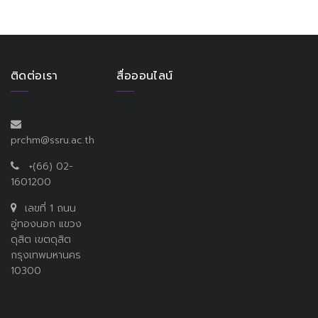
ติดต่อเรา
สื่อออนไลน์
prchm@ssru.ac.th
+(66) 02-
1601200
เลขที่ 1 ถนน
อู่ทองนอก แขวง
ดุสิต เขตดุสิต
กรุงเทพมหานคร
10300