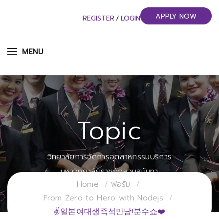
APPLY NOW
REGISTER
/
LOGIN
MENU
Topic
วิทยาลัยการจัดการอุตสาหกรรมบริการ
มหาวิทยาลัยราชภัฏสวนสุนันทา
Home
ฟอรั่ม
From Zero to Hero with Nodejs
✌일본여대생즉석만남!분수쇼❤️