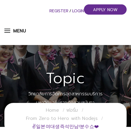
APPLY NOW
REGISTER
/
LOGIN
MENU
Topic
วิทยาลัยการจัดการอุตสาหกรรมบริการ
มหาวิทยาลัยราชภัฏสวนสุนันทา
Home
ฟอรั่ม
From Zero to Hero with Nodejs
✌일본여대생즉석만남!분수쇼❤️