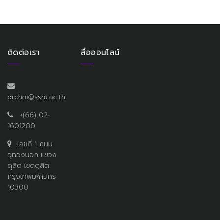
ติดต่อเรา
สื่อออนไลน์
prchm@ssru.ac.th
+(66) 02-
1601200
เลขที่ 1 ถนน
อู่ทองนอก แขวง
ดุสิต เขตดุสิต
กรุงเทพมหานคร
10300