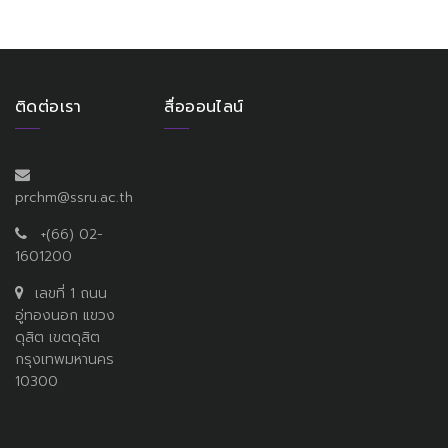
ติดต่อเรา
สื่อออนไลน์
prchm@ssru.ac.th
+(66) 02-
1601200
เลขที่ 1 ถนน
อู่ทองนอก แขวง
ดุสิต เขตดุสิต
กรุงเทพมหานคร
10300