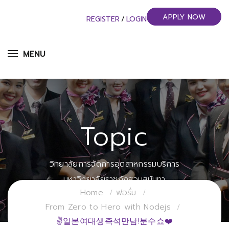
APPLY NOW
REGISTER
/
LOGIN
MENU
Topic
วิทยาลัยการจัดการอุตสาหกรรมบริการ
มหาวิทยาลัยราชภัฏสวนสุนันทา
Home
ฟอรั่ม
From Zero to Hero with Nodejs
✌일본여대생즉석만남!분수쇼❤️