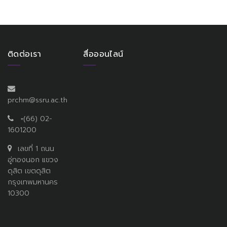
ติดต่อเรา
สื่อออนไลน์
prchm@ssru.ac.th
+(66) 02-
1601200
เลขที่ 1 ถนน
อู่ทองนอก แขวง
ดุสิต เขตดุสิต
กรุงเทพมหานคร
10300