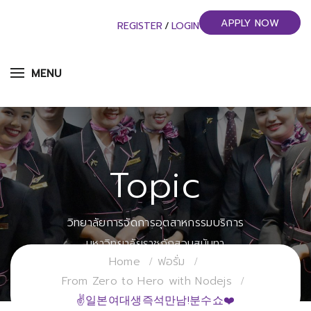
APPLY NOW
REGISTER
/
LOGIN
MENU
Topic
วิทยาลัยการจัดการอุตสาหกรรมบริการ
มหาวิทยาลัยราชภัฏสวนสุนันทา
Home
ฟอรั่ม
From Zero to Hero with Nodejs
✌일본여대생즉석만남!분수쇼❤️