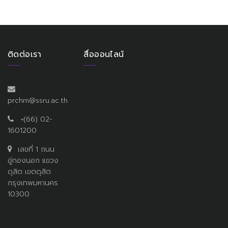
ติดต่อเรา
สื่อออนไลน์
prchm@ssru.ac.th
+(66) 02-
1601200
เลขที่ 1 ถนน
อู่ทองนอก แขวง
ดุสิต เขตดุสิต
กรุงเทพมหานคร
10300