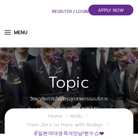
APPLY NOW
REGISTER
/
LOGIN
MENU
Topic
วิทยาลัยการจัดการอุตสาหกรรมบริการ
มหาวิทยาลัยราชภัฏสวนสุนันทา
Home
ฟอรั่ม
From Zero to Hero with Nodejs
✌일본여대생즉석만남!분수쇼❤️