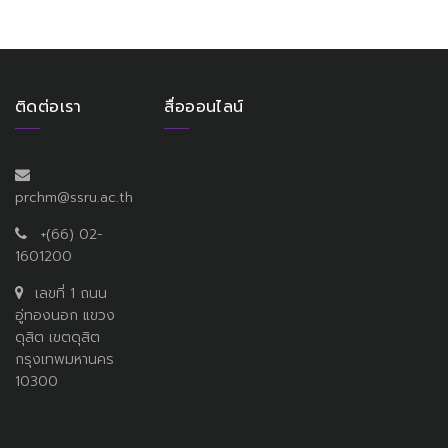
ติดต่อเรา
สื่อออนไลน์
prchm@ssru.ac.th
+(66) 02-
1601200
เลขที่ 1 ถนน
อู่ทองนอก แขวง
ดุสิต เขตดุสิต
กรุงเทพมหานคร
10300