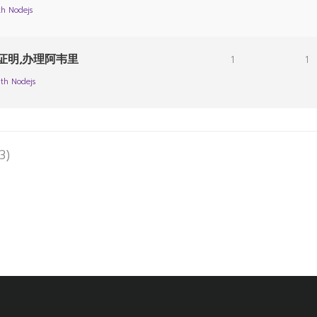
th Nodejs
历证明,办理阿韦里
1
1
th Nodejs
3)