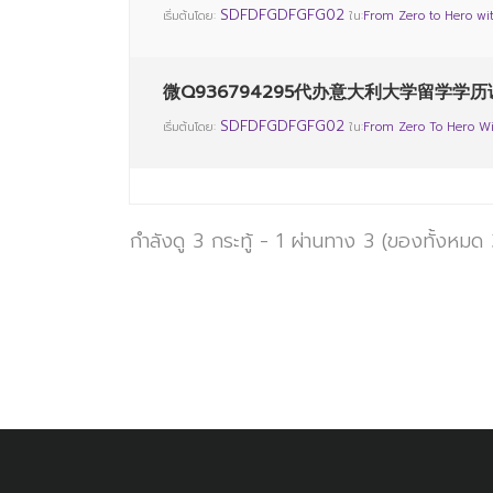
SDFDFGDFGFG02
เริ่มต้นโดย:
ใน:
From Zero to Hero wi
微Q936794295代办意大利大学留学学
SDFDFGDFGFG02
เริ่มต้นโดย:
ใน:
From Zero To Hero Wi
กำลังดู 3 กระทู้ - 1 ผ่านทาง 3 (ของทั้งหมด 