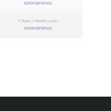
SDFDFGDFGFG02
5 Years, 2 Months มาแล้ว
SDFDFGDFGFG02