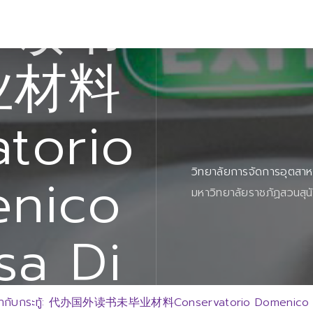
外读书
业材料
torio
วิทยาลัยการจัดการอุตสา
nico
มหาวิทยาลัยราชภัฏสวนสุน
sa Di
กำกับกระทู้: 代办国外读书未毕业材料Conservatorio Domenico C