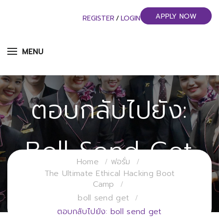
APPLY NOW
REGISTER
/
LOGIN
MENU
ตอบกลับไปยัง:
Boll Send Get
Home
ฟอรั่ม
The Ultimate Ethical Hacking Boot
วิทยาลัยการจัดการอุตสาหกรรมบริการ
Camp
มหาวิทยาลัยราชภัฏสวนสุนันทา
boll send get
ตอบกลับไปยัง: boll send get