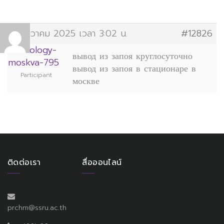
单
3 ธันวาคม 2025 เวลา 3:02 น.
#12826
วิทยาลัยการจัดการอุตสาหกรรมบริการ
narcology-
มหาวิทยาลัยราชภัฏสวนสุนันทา
вывод из запоя круглосуточно
moskva-795
вывод из запоя в стационаре в
Participant
москве
ติดต่อเรา
สื่อออนไลน์
prchm@ssru.ac.th