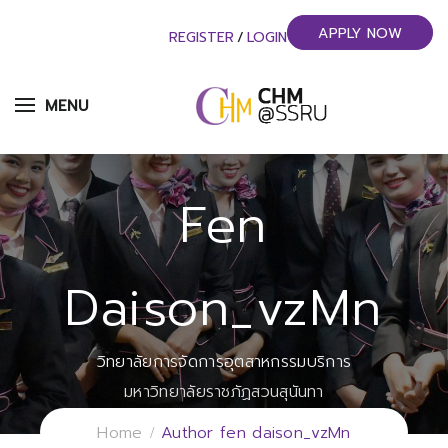
APPLY NOW
REGISTER
/
LOGIN
MENU
Fen
Daison_vzMn
วิทยาลัยการจัดการอุตสาหกรรมบริการ
มหาวิทยาลัยราชภัฏสวนสุนันทา
Home
Author fen daison_vzMn